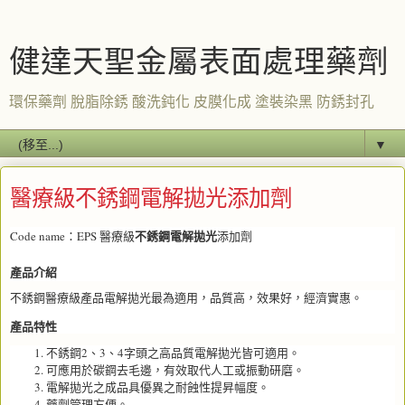
健達天聖金屬表面處理藥劑
環保藥劑 脫脂除銹 酸洗鈍化 皮膜化成 塗裝染黑 防銹封孔
▼
醫療級不銹鋼電解拋光添加劑
不銹鋼電解拋光
Code name：EPS 醫療級
添加劑
產品介紹
不銹鋼醫療級產品電解拋光最為適用，品質高，效果好，經濟實惠。
產品特性
不銹鋼2、3、4字頭之高品質電解拋光皆可適用。
可應用於碳鋼去毛邊，有效取代人工或振動研磨。
電解拋光之成品具優異之耐蝕性提昇幅度。
藥劑管理方便。