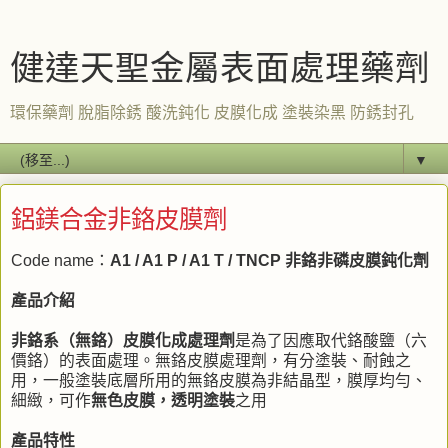
健達天聖金屬表面處理藥劑
環保藥劑 脫脂除銹 酸洗鈍化 皮膜化成 塗裝染黑 防銹封孔
▼
鋁鎂合金非鉻皮膜劑
Code name：
A1 / A1 P / A1 T / TNCP 非鉻非磷皮膜鈍化劑
產品介紹
非鉻系（無鉻）皮膜化成處理劑
是為了因應取代鉻酸鹽（六
價鉻）的表面處理。無鉻皮膜處理劑，有分塗裝、耐蝕之
用，一般塗裝底層所用的無鉻皮膜為非結晶型，膜厚均勻、
細緻，可作
無色皮膜，透明塗裝
之用
產品特性